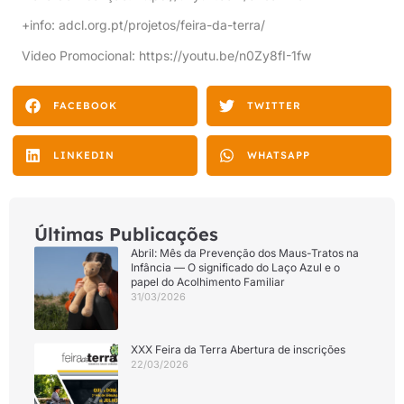
+info:
adcl.org.pt/projetos/feira-da-terra/
Video Promocional:
https://youtu.be/n0Zy8fI-1fw
FACEBOOK
TWITTER
LINKEDIN
WHATSAPP
Últimas Publicações
Abril: Mês da Prevenção dos Maus-Tratos na
Infância — O significado do Laço Azul e o
papel do Acolhimento Familiar
31/03/2026
XXX Feira da Terra Abertura de inscrições
22/03/2026