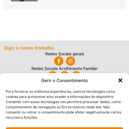
Siga o nosso trabalho
Redes Sociais gerais
Redes Sociais Acolhimento Familiar
Gerir o Consentimento
A ADCL
Importante
Para fornecer as melhores experiências, usamos tecnologias como
cookies para armazenar e/ou aceder a informações do dispositivo.
A Instituição
Política de Privacidade
Consentir com essas tecnologias nos permitirá processar dados, como
Respostas Sociais
Relatórios de Contas
comportamento de navegação ou IDs exclusivos neste site. Não
Projetos
Livro de Reclamações
consentir ou retirar o consentimento pode afetar negativamante certos
Notícias
recursos e funções.
Contactos