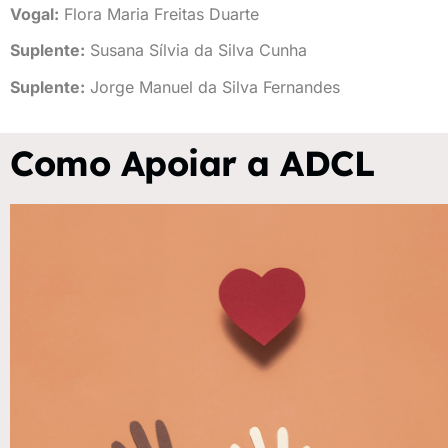
Vogal:
Flora Maria Freitas Duarte
Suplente:
Susana Sílvia da Silva Cunha
Suplente:
Jorge Manuel da Silva Fernandes
Como Apoiar a ADCL