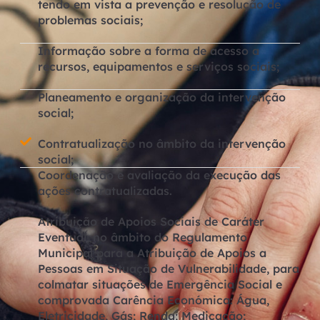
tendo em vista a prevenção e resolução de
problemas sociais;
Informação sobre a forma de acesso a
recursos, equipamentos e serviços sociais;
Planeamento e organização da intervenção
social;
Contratualização no âmbito da intervenção
social;
Coordenação e avaliação da execução das
ações contratualizadas.
Atribuição de Apoios Sociais de Caráter
Eventual, no âmbito do Regulamento
Municipal para a Atribuição de Apoios a
Pessoas em Situação de Vulnerabilidade, para
colmatar situações de Emergência Social e
comprovada Carência Económica: Água,
Eletricidade, Gás; Renda; Medicação;