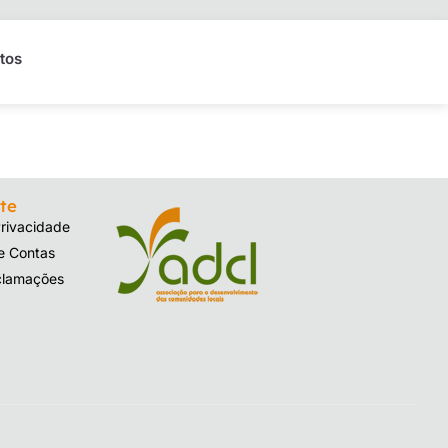
tos
te
Privacidade
de Contas
clamações